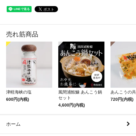
売れ筋商品
津軽海峡の塩
風間浦鮟鱇 あんこう鍋
あんこうの共
セット
600円(内税)
720円(内税)
4,600円(内税)
ホーム