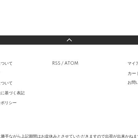
について
RSS
/
ATOM
マイ
カー
て
お問
について
法に基づく表記
ーポリシー
に勝手ながら上記期間はお盆休みとさせていただきますので出荷が出来かねま