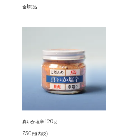
全1商品
真いか塩辛 120ｇ
750円(内税)