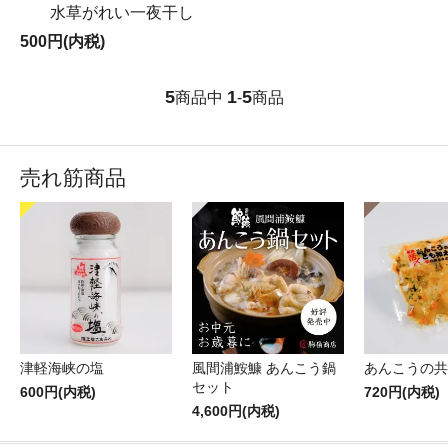
水草がれい一夜干し
500円(内税)
5
1
5
商品中
-
商品
売れ筋商品
津軽海峡の塩
風間浦鮟鱇 あんこう鍋
あんこうの共
セット
600円(内税)
720円(内税)
4,600円(内税)